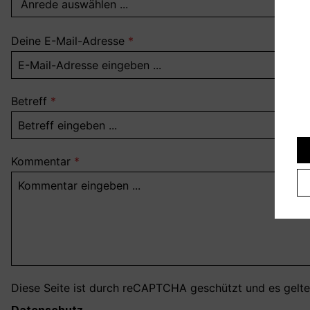
Deine E-Mail-Adresse
*
Betreff
*
Kommentar
*
Diese Seite ist durch reCAPTCHA geschützt und es gelt