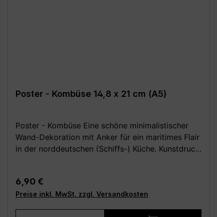
Poster - Kombüse 14,8 x 21 cm (A5)
Poster - Kombüse Eine schöne minimalistischer
Wand-Dekoration mit Anker für ein maritimes Flair
in der norddeutschen (Schiffs-) Küche. Kunstdruck
für Meerverliebte, perfekt als Geschenk zum
Einzug oder zur Einweihung der neuen Wohnung
Regulärer Preis:
6,90 €
bzw. des Hauses. Festes, hochwertiges 250 g
Preise inkl. MwSt. zzgl. Versandkosten
Papier (matt). Poster ohne Rahmen und Deko.
Wähle aus den folgenden verschiedenen Größen
Produkt Anzahl: Gib den gewünschten We