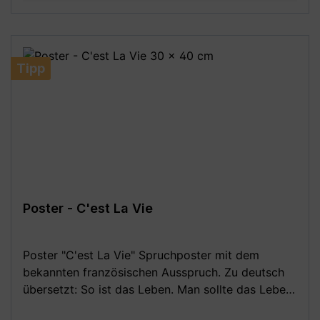
(A3) - 30 x 40 cm - 42 x 59,4 cm (A2) - 50 x 70
cm (B2) - 59,4 x 84,1 cm (A1) - 70 x 100 cm (B1)
**Aufgrund von Monitoreinstellungen sind geringe
Farbabweichungen vom dargestellten Artikelbild
Tipp
möglich!**
Poster - C'est La Vie
Poster "C'est La Vie" Spruchposter mit dem
bekannten französischen Ausspruch. Zu deutsch
übersetzt: So ist das Leben. Man sollte das Leben
mit etwas mehr Gelassenheit nehmen. Der