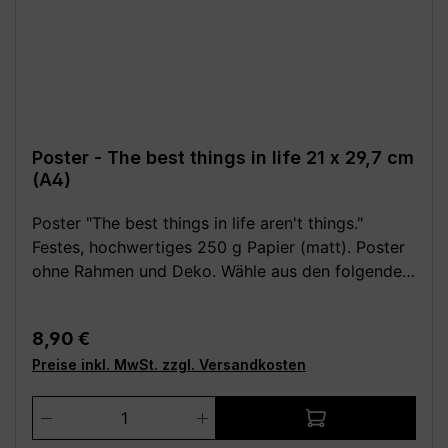
Poster - The best things in life 21 x 29,7 cm
(A4)
Poster "The best things in life aren't things."
Festes, hochwertiges 250 g Papier (matt). Poster
ohne Rahmen und Deko. Wähle aus den folgenden
verschiedenen Größen (B x H): - 14,8 x 21 cm (DIN
A5) - 20 x 25 cm - 21 x 29,7 cm (DIN A4) - 29,7 x
Regulärer Preis:
8,90 €
42 cm (DIN A3) - 30 x 40 cm - 42 x 59,4 cm (DIN
Preise inkl. MwSt. zzgl. Versandkosten
A2) - 50 x 70 cm (DIN B2) - 59,4 x 84,1 cm (DIN
A1) - 70 x 100 cm (DIN B1) **Aufgrund von
Produkt Anzahl: Gib den gewünschten We
Monitoreinstellungen sind geringe
Farbabweichungen vom dargestellten Artikelbild