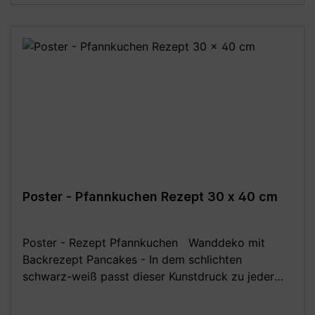
A1) - 70 x 100 cm (DIN B1) **Aufgrund von
Monitoreinstellungen sind geringe
Farbabweichungen vom dargestellten Artikelbild
möglich!**
Poster - Pfannkuchen Rezept 30 x 40 cm
Poster - Rezept Pfannkuchen Wanddeko mit
Backrezept Pancakes - In dem schlichten
schwarz-weiß passt dieser Kunstdruck zu jeder
Einrichtung. Tolle Idee als Gast-Geschenk, für alle
Hobby-Bäcker. Das Wand-Bild ist perfekt als