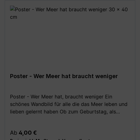
Poster - Wer Meer hat braucht weniger
Poster - Wer Meer hat, braucht weniger Ein
schönes Wandbild für alle die das Meer leben und
lieben gelernt haben Ob zum Geburtstag, als
Dankeschön oder zum Einzug, dieses
Spruchposter ist immer eine tolle Geschenkidee
Regulärer Preis:
Ab
4,00 €
für alle Meerverliebten. Festes, hochwertiges 250