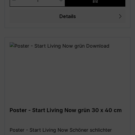
A5) - 20 x 25 cm - 21 x 29,7 cm (DIN A4) - 29,7 x
42 cm (DIN A3) - 30 x 40 cm - 42 x 59,4 cm (DIN
Details
A2) - 50 x 70 cm (DIN B2) - 59,4 x 84,1 cm (DIN
A1) - 70 x 100 cm (DIN B1) **Aufgrund von
Monitoreinstellungen sind geringe
Farbabweichungen vom dargestellten Artikelbild
möglich!**
Poster - Start Living Now grün 30 x 40 cm
Poster - Start Living Now Schöner schlichter