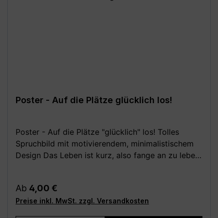
Poster - Auf die Plätze glücklich los!
Poster - Auf die Plätze "glücklich" los! Tolles
Spruchbild mit motivierendem, minimalistischem
Design Das Leben ist kurz, also fange an zu leben
und sei glücklich! Dieser Kunstdruck wird dich
immer wieder daran erinnern. Passt in jeden Raum,
Regulärer Preis:
Ab
4,00 €
besonders aber im Wohnzimmer, in der Küche und
Preise inkl. MwSt. zzgl. Versandkosten
im Schlafzimmer eine schöne Wanddekoration.
Festes, hochwertiges 250 g Papier (matt). Poster