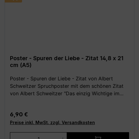
Poster - Spuren der Liebe - Zitat 14,8 x 21
cm (A5)
Poster - Spuren der Liebe - Zitat von Albert
Schweitzer Spruchposter mit dem schönen Zitat
von Albert Schweitzer "Das einzig Wichtige im
Leben sind die Spuren der Liebe, die wir
hinterlassen, wenn wir gehen". Dieser Kunstdruck
Regulärer Preis:
6,90 €
ist für alle Zimmer eine schöne Wanddekoration.
Preise inkl. MwSt. zzgl. Versandkosten
Festes, hochwertiges 250 g Papier (matt). Poster
ohne Rahmen und Deko. Wähle aus den folgenden
Produkt Anzahl: Gib den gewünschten We
verschiedenen Größen (B x H): - 14,8 x 21 cm (DIN