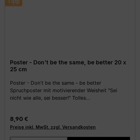
Tipp
Monitoreinstellungen sind geringe
Farbabweichungen vom dargestellten Artikelbild
möglich!**
Poster - Don't be the same, be better 20 x
25 cm
Poster - Don't be the same - be better
Spruchposter mit motivierender Weisheit "Sei
nicht wie alle, sei besser!" Tolles
Motivationsposter für das Büro bzw. die Arbeit.
Aber auch ein klarer Tipp für das Leben! Festes,
Regulärer Preis:
8,90 €
hochwertiges 250 g Papier (matt). Poster ohne
Preise inkl. MwSt. zzgl. Versandkosten
Rahmen und Deko. Wähle aus den folgenden
verschiedenen Größen (B x H): - 14,8 x 21 cm (DIN