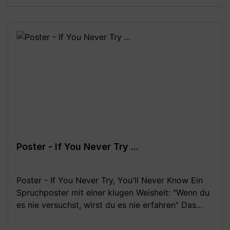
Monitoreinstellungen sind geringe
Farbabweichungen vom dargestellten Artikelbild
möglich!**
Poster - If You Never Try ...
Poster - If You Never Try, You'll Never Know Ein
Spruchposter mit einer klugen Weisheit: "Wenn du
es nie versuchst, wirst du es nie erfahren" Das
tolle Motivationsposter eigent sich super für das
Büro bzw. die Arbeit. Aber auch ein klarer Tipp für