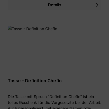
Details
türkis, burgund, petrol, grau - 80 mm
Durchmesser, 95 mm Höhe, ca. 330 ml
Fassungsvermögen / Füllmenge 11 oz / 340g -
Kaffeebecher inkl. Geschenkkarton - beidseitiger
Druck (rundum bedruckt), geeignet für
Linkshänder und Rechtshänder -
Mikrowellengeeignet und Spülmaschinenfest (bis
zu 3000 Spülgänge) - MADE IN GERMANY - Mit
Liebe in Deutschland gestaltet und in Handarbeit
bedruckt **Aufgrund von Monitoreinstellungen
sind geringe Farbabweichungen vom dargestellten
Artikelbild möglich!**
Tasse - Definition Chefin
Die Tasse mit Spruch "Definition Chefin" ist ein
tolles Geschenk für die Vorgesetzte bei der Arbeit.
Auch personalisiert, mit eigenem Namen bzw.