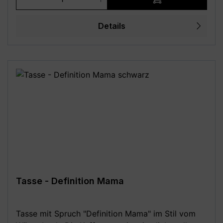
Hauptfarbe weiß; Henkel und Innenseite in
folgenden Farben: komplett weiß, schwarz,
Details
hellblau, dunkelblau, lila, türkis, rosa, burgund,
petrol, grau - 80 mm Durchmesser, 95 mm Höhe,
ca. 330 ml Fassungsvermögen / Füllmenge 11 oz /
340g - Kaffeebecher inkl. Geschenkkarton -
beidseitiger Druck (rundum bedruckt), geeignet
für Linkshänder und Rechtshänder -
Mikrowellengeeignet und Spülmaschinenfest (bis
zu 3000 Spülgänge) - MADE IN GERMANY - Mit
Liebe in Deutschland gestaltet und in Handarbeit
bedruckt **Aufgrund von Monitoreinstellungen
sind geringe Farbabweichungen vom dargestellten
Artikelbild möglich!**
Tasse - Definition Mama
Tasse mit Spruch "Definition Mama" im Stil vom