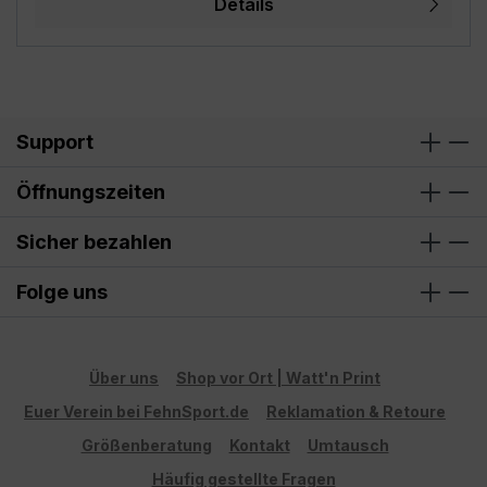
Details
petrol, grau - 80 mm Durchmesser, 95 mm Höhe,
ca. 330 ml Fassungsvermögen / Füllmenge 11 oz /
340g - Kaffeebecher inkl. Geschenkkarton -
beidseitiger Druck (rundum bedruckt), geeignet
für Linkshänder und Rechtshänder -
Mikrowellengeeignet und Spülmaschinenfest (bis
Support
zu 3000 Spülgänge) - MADE IN GERMANY - Mit
Liebe in Deutschland gestaltet und in Handarbeit
Öffnungszeiten
bedruckt **Aufgrund von Monitoreinstellungen
sind geringe Farbabweichungen vom dargestellten
Sicher bezahlen
Artikelbild möglich!**
Folge uns
Über uns
Shop vor Ort | Watt'n Print
Euer Verein bei FehnSport.de
Reklamation & Retoure
Größenberatung
Kontakt
Umtausch
Häufig gestellte Fragen