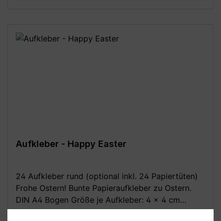
Motive, bitte beachte die angegebenen Maße!
Aufkleber - Happy Easter
24 Aufkleber rund (optional inkl. 24 Papiertüten)
Frohe Ostern! Bunte Papieraufkleber zu Ostern.
DIN A4 Bogen Größe je Aufkleber: 4 x 4 cm
Optional dazu: 24 Stück Papiertüten /