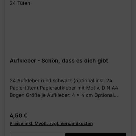
Aufkleber - Schön, dass es dich gibt
24 Aufkleber rund schwarz (optional inkl. 24
Papiertüten) Papieraufkleber mit Motiv. DIN A4
Bogen Größe je Aufkleber: 4 x 4 cm Optional
dazu: 24 Stück Papiertüten / Kreuzbodenbeutel,
braun 14,5 x 21,0 cm (für bis zu 0,5 kg) aus
Regulärer Preis:
4,50 €
Natron, außen leicht beschichtet Deine Vorteile: -
Preise inkl. MwSt. zzgl. Versandkosten
Kauf direkt vom Hersteller (Made in Germany) -
Einfach und schnell anzubringen Achtung: Da alle