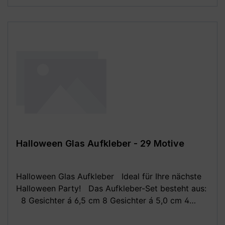
evtl. nicht in der richtigen Größe angezeigt! Die
Fotomontagen dienen ausschließlich zur besseren
Darstellung der Motive, bitte beachte die
angegebenen Maße!
Halloween Glas Aufkleber - 29 Motive
Halloween Glas Aufkleber Ideal für Ihre nächste
Halloween Party! Das Aufkleber-Set besteht aus:
8 Gesichter á 6,5 cm 8 Gesichter á 5,0 cm 4
Spinnen á 3,0 cm 4 Fledermäuse á 3,5 cm 5
Fledermäuse á 2,3 cm (wie auf dem zweiten Bild