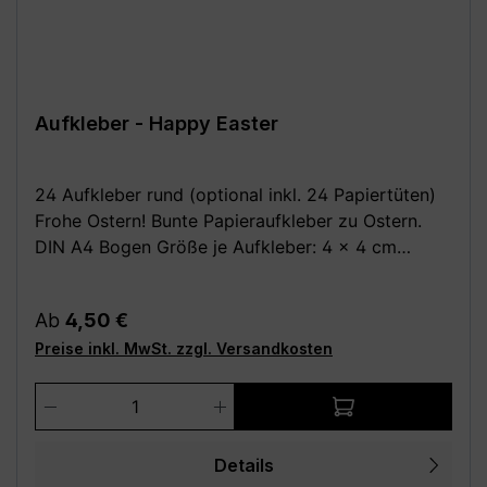
Aufkleber - Happy Easter
24 Aufkleber rund (optional inkl. 24 Papiertüten)
Frohe Ostern! Bunte Papieraufkleber zu Ostern.
DIN A4 Bogen Größe je Aufkleber: 4 x 4 cm
Optional dazu: 24 Stück Papiertüten /
Kreuzbodenbeutel, braun 14,5 x 21,0 cm (für bis zu
Regulärer Preis:
Ab
4,50 €
0,5 kg) aus Natron, außen leicht beschichtet Deine
Preise inkl. MwSt. zzgl. Versandkosten
Vorteile: - Kauf direkt vom Hersteller (Made in
Germany) - Einfach und schnell anzubringen
Produkt Anzahl: Gib den gewünschten We
Achtung: Da alle unsere Bilder Fotomontagen sind,
wird das Motiv evtl. nicht in der richtigen Größe
angezeigt! Die Fotomontagen dienen
Details
ausschließlich zur besseren Darstellung der