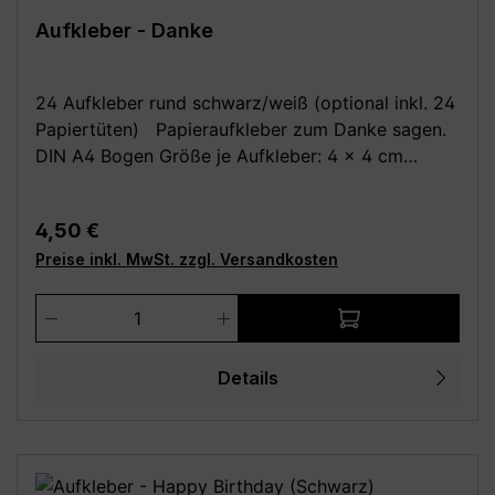
Aufkleber - Danke
24 Aufkleber rund schwarz/weiß (optional inkl. 24
Papiertüten) Papieraufkleber zum Danke sagen.
DIN A4 Bogen Größe je Aufkleber: 4 x 4 cm
Optional dazu: 24 Stück Papiertüten /
Kreuzbodenbeutel, braun 14,5 x 21,0 cm (für bis zu
Regulärer Preis:
4,50 €
0,5 kg) aus Natron, außen leicht beschichtet Deine
Preise inkl. MwSt. zzgl. Versandkosten
Vorteile: - Kauf direkt vom Hersteller (Made in
Germany) - Einfach und schnell anzubringen
Produkt Anzahl: Gib den gewünschten We
Achtung: Da alle unsere Bilder Fotomontagen sind,
wird das Motiv evtl. nicht in der richtigen Größe
angezeigt! Die Fotomontagen dienen
Details
ausschließlich zur besseren Darstellung der
Motive, bitte beachte die angegebenen Maße!