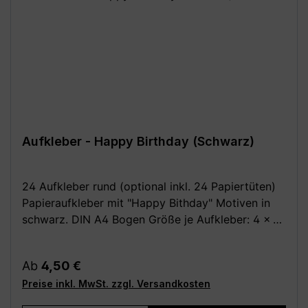
Aufkleber - Happy Birthday (Schwarz)
24 Aufkleber rund (optional inkl. 24 Papiertüten)
Papieraufkleber mit "Happy Bithday" Motiven in
schwarz. DIN A4 Bogen Größe je Aufkleber: 4 x 4
cm Optional dazu: 24 Stück Papiertüten /
Kreuzbodenbeutel, braun 14,5 x 21,0 cm (für bis zu
Regulärer Preis:
Ab
4,50 €
0,5 kg) aus Natron, außen leicht beschichtet Deine
Preise inkl. MwSt. zzgl. Versandkosten
Vorteile: - Kauf direkt vom Hersteller (Made in
Germany) - Einfach und schnell anzubringen