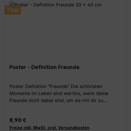
42 cm (DIN A3) - 30 x 40 cm - 42 x 59,4 cm (DIN
A2) - 50 x 70 cm (DIN B2) - 59,4 x 84,1 cm (DIN
Tipp
A1) - 70 x 100 cm (DIN B1) **Aufgrund von
Monitoreinstellungen sind geringe
Farbabweichungen vom dargestellten Artikelbild
möglich!**
Poster - Definition Freunde
Poster Definition "Freunde" Die schönsten
Momente im Leben sind wertlos, wenn deine
Freunde nicht dabei sind, um sie mit dir zu
erleben. Dieser Kunstdruck beschreibt eine
Freundschaft, wie sie sein soll. Eine schöne
Regulärer Preis:
8,90 €
Geschenkidee, um deinen besten Freund oder
Preise inkl. MwSt. zzgl. Versandkosten
deine beste Freundin mit einem Geschenk, z. B.