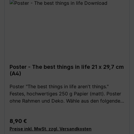
möglich!**
Poster - The best things in life 21 x 29,7 cm
(A4)
Poster "The best things in life aren't things."
Festes, hochwertiges 250 g Papier (matt). Poster
ohne Rahmen und Deko. Wähle aus den folgenden
verschiedenen Größen (B x H): - 14,8 x 21 cm (DIN
A5) - 20 x 25 cm - 21 x 29,7 cm (DIN A4) - 29,7 x
Regulärer Preis:
8,90 €
42 cm (DIN A3) - 30 x 40 cm - 42 x 59,4 cm (DIN
Preise inkl. MwSt. zzgl. Versandkosten
A2) - 50 x 70 cm (DIN B2) - 59,4 x 84,1 cm (DIN