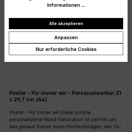
Details
Informationen ...
A3) - 30 x 40 cm - 42 x 59,4 cm (DIN A2) - 50 x
70 cm (DIN B2) - 59,4 x 84,1 cm (DIN A1) - 70 x
100 cm (DIN B1) **Aufgrund von
Alle akzeptieren
Monitoreinstellungen sind geringe
Farbabweichungen vom dargestellten Artikelbild
Anpassen
möglich!**
Nur erforderliche Cookies
Poster - Für immer wir - Personalisierbar 21
x 29,7 cm (A4)
Poster - Für immer wir Diese schöne
personalisierte Wand-Dekoration ist perfekt um
das genaue Datum eures Hochzeitstages, den Tag