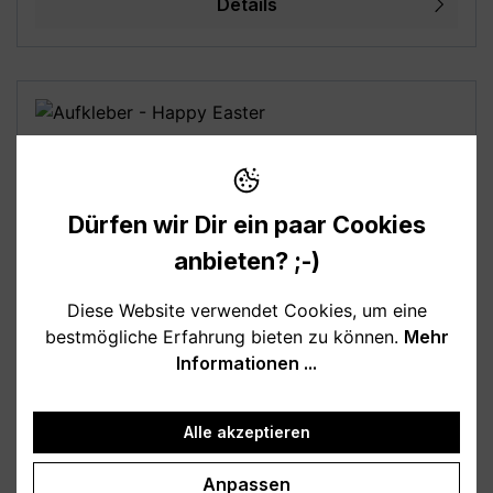
Details
ausschließlich zur besseren Darstellung der
Motive, bitte beachte die angegebenen Maße!
Dürfen wir Dir ein paar Cookies
anbieten? ;-)
Diese Website verwendet Cookies, um eine
bestmögliche Erfahrung bieten zu können.
Mehr
Aufkleber - Happy Easter
Informationen ...
24 Aufkleber rund (optional inkl. 24 Papiertüten)
Alle akzeptieren
Frohe Ostern! Bunte Papieraufkleber zu Ostern.
DIN A4 Bogen Größe je Aufkleber: 4 x 4 cm
Anpassen