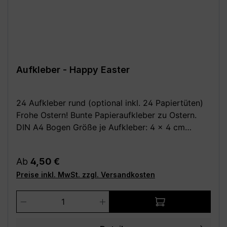
Aufkleber - Happy Easter
24 Aufkleber rund (optional inkl. 24 Papiertüten)
Frohe Ostern! Bunte Papieraufkleber zu Ostern.
DIN A4 Bogen Größe je Aufkleber: 4 x 4 cm
Optional dazu: 24 Stück Papiertüten /
Kreuzbodenbeutel, braun 14,5 x 21,0 cm (für bis zu
Regulärer Preis:
Ab
4,50 €
0,5 kg) aus Natron, außen leicht beschichtet Deine
Preise inkl. MwSt. zzgl. Versandkosten
Vorteile: - Kauf direkt vom Hersteller (Made in
Germany) - Einfach und schnell anzubringen
Produkt Anzahl: Gib den gewünschten We
Achtung: Da alle unsere Bilder Fotomontagen sind,
wird das Motiv evtl. nicht in der richtigen Größe
angezeigt! Die Fotomontagen dienen