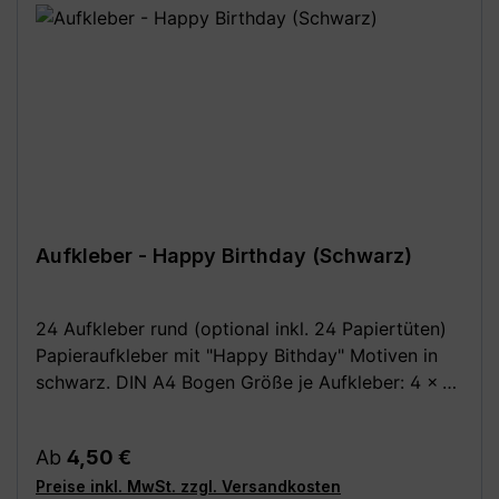
Aufkleber - Happy Birthday (Schwarz)
24 Aufkleber rund (optional inkl. 24 Papiertüten)
Papieraufkleber mit "Happy Bithday" Motiven in
schwarz. DIN A4 Bogen Größe je Aufkleber: 4 x 4
cm Optional dazu: 24 Stück Papiertüten /
Kreuzbodenbeutel, braun 14,5 x 21,0 cm (für bis zu
Regulärer Preis:
Ab
4,50 €
0,5 kg) aus Natron, außen leicht beschichtet Deine
Preise inkl. MwSt. zzgl. Versandkosten
Vorteile: - Kauf direkt vom Hersteller (Made in