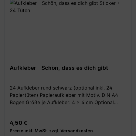
Aufkleber - Schön, dass es dich gibt
24 Aufkleber rund schwarz (optional inkl. 24
Papiertüten) Papieraufkleber mit Motiv. DIN A4
Bogen Größe je Aufkleber: 4 x 4 cm Optional
dazu: 24 Stück Papiertüten / Kreuzbodenbeutel,
braun 14,5 x 21,0 cm (für bis zu 0,5 kg) aus
Regulärer Preis:
4,50 €
Natron, außen leicht beschichtet Deine Vorteile: -
Preise inkl. MwSt. zzgl. Versandkosten
Kauf direkt vom Hersteller (Made in Germany) -