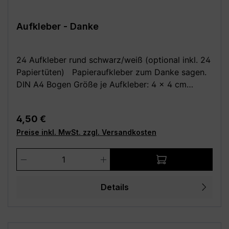
Aufkleber - Danke
24 Aufkleber rund schwarz/weiß (optional inkl. 24
Papiertüten) Papieraufkleber zum Danke sagen.
DIN A4 Bogen Größe je Aufkleber: 4 x 4 cm
Optional dazu: 24 Stück Papiertüten /
Kreuzbodenbeutel, braun 14,5 x 21,0 cm (für bis zu
Regulärer Preis:
4,50 €
0,5 kg) aus Natron, außen leicht beschichtet Deine
Preise inkl. MwSt. zzgl. Versandkosten
Vorteile: - Kauf direkt vom Hersteller (Made in
Germany) - Einfach und schnell anzubringen
Produkt Anzahl: Gib den gewünschten We
Achtung: Da alle unsere Bilder Fotomontagen sind,
wird das Motiv evtl. nicht in der richtigen Größe
angezeigt! Die Fotomontagen dienen
Details
ausschließlich zur besseren Darstellung der
Motive, bitte beachte die angegebenen Maße!