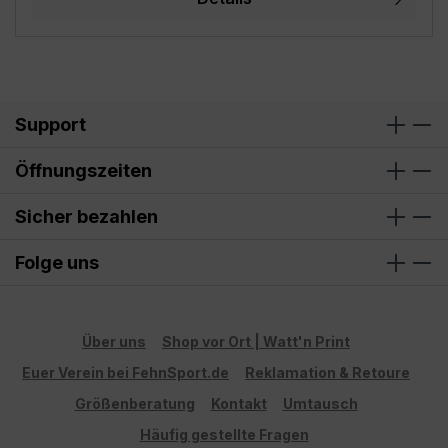
unsere Bilder Fotomontagen sind, wird das Motiv
evtl. nicht in der richtigen Größe angezeigt! Die
Fotomontagen dienen ausschließlich zur besseren
Darstellung der Motive, bitte beachte die
angegebenen Maße!
Support
Öffnungszeiten
Sicher bezahlen
Folge uns
Über uns
Shop vor Ort | Watt'n Print
Euer Verein bei FehnSport.de
Reklamation & Retoure
Größenberatung
Kontakt
Umtausch
Häufig gestellte Fragen