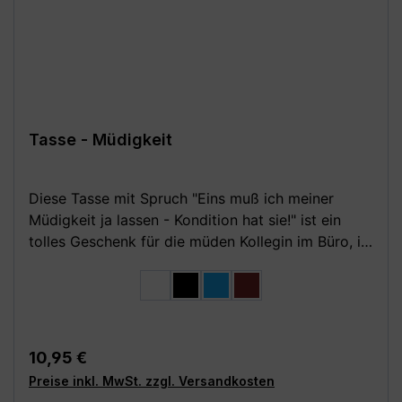
bedruckt **Aufgrund von Monitoreinstellungen
sind geringe Farbabweichungen vom dargestellten
Artikelbild möglich!**
Tasse - Müdigkeit
Diese Tasse mit Spruch "Eins muß ich meiner
Müdigkeit ja lassen - Kondition hat sie!" ist ein
tolles Geschenk für die müden Kollegin im Büro, im
Homeoffice oder für Freunde und Familie. Ob als
auswählen
Farbe
Geburtstagsgeschenk, zu Weihnachten oder als
weiß
schwarz
hellblau
burgund
Überraschung zwischendurch. Spass muss sein!
Eigenschaften: - weiß, glänzende Keramiktasse
mit C-förmigem Henkel - Hauptfarbe weiß; Henkel
Regulärer Preis:
10,95 €
und Innenseite in folgenden Farben: komplett
Preise inkl. MwSt. zzgl. Versandkosten
weiß, schwarz, hellblau, burgund - 80 mm