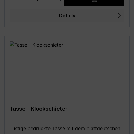
und Innenseite in folgenden Farben: komplett
weiß, schwarz - 80 mm Durchmesser, 95 mm
Details
Höhe, ca. 330 ml Fassungsvermögen / Füllmenge
11 oz / 340g - Kaffeebecher inkl. Geschenkkarton
- beidseitiger Druck (rundum bedruckt), geeignet
für Linkshänder und Rechtshänder -
Mikrowellengeeignet und Spülmaschinenfest (bis
zu 3000 Spülgänge) - MADE IN GERMANY - Mit
Liebe in Deutschland gestaltet und in Handarbeit
bedruckt **Aufgrund von Monitoreinstellungen
sind geringe Farbabweichungen vom dargestellten
Artikelbild möglich!**
Tasse - Klookschieter
Lustige bedruckte Tasse mit dem plattdeutschen