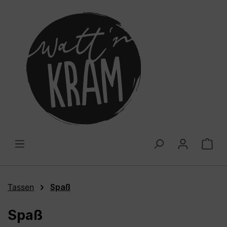
alt springen
War
Tassen
Spaß
Spaß