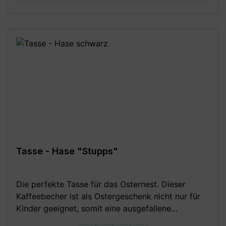
Kaffeebecher inkl. Geschenkkarton - beidseitiger
Druck (rundum bedruckt), geeignet für
Linkshänder und Rechtshänder -
Mikrowellengeeignet und Spülmaschinenfest (bis
zu 3000 Spülgänge) - MADE IN GERMANY - Mit
Liebe in Deutschland gestaltet und in Handarbeit
bedruckt **Aufgrund von Monitoreinstellungen
sind geringe Farbabweichungen vom dargestellten
Artikelbild möglich!**
Tasse - Hase "Stupps"
Die perfekte Tasse für das Osternest. Dieser
Kaffeebecher ist als Ostergeschenk nicht nur für
Kinder geeignet, somit eine ausgefallene
Geschenkidee für jedes Alter. Das lustige Motiv