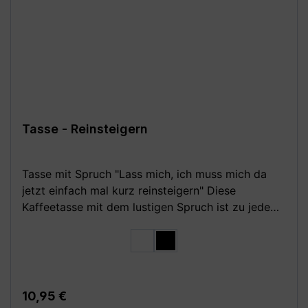
gestaltet und in Handarbeit bedruckt **Aufgrund
von Monitoreinstellungen sind geringe
Farbabweichungen vom dargestellten Artikelbild
möglich!**
Tasse - Reinsteigern
Tasse mit Spruch "Lass mich, ich muss mich da
jetzt einfach mal kurz reinsteigern" Diese
Kaffeetasse mit dem lustigen Spruch ist zu jedem
Anlass ein Geschenk das gut ankommt. Ob für
auswählen
Farbe
aufbrausende Freunde und Kollegen oder für die
weiß
schwarz
überreagierende Freundin bzw. den aufgebrachten
Freund ;) Eigenschaften: - weiß, glänzende
Keramiktasse mit C-förmigem Henkel -
Regulärer Preis:
10,95 €
Hauptfarbe weiß; Henkel und Innenseite in