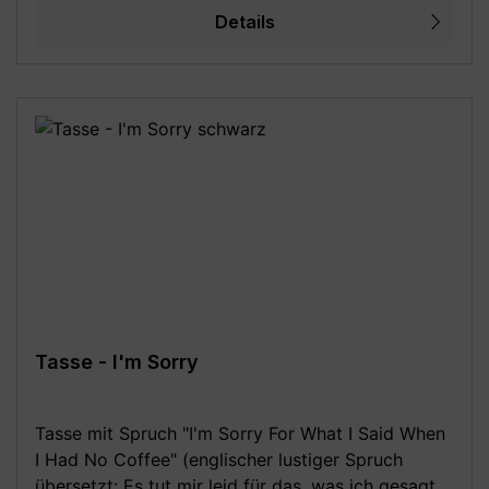
Details
- beidseitiger Druck (rundum bedruckt), geeignet
für Linkshänder und Rechtshänder -
Mikrowellengeeignet und Spülmaschinenfest (bis
zu 3000 Spülgänge) - MADE IN GERMANY - Mit
Liebe in Deutschland gestaltet und in Handarbeit
bedruckt **Aufgrund von Monitoreinstellungen
sind geringe Farbabweichungen vom dargestellten
Artikelbild möglich!**
Tasse - I'm Sorry
Tasse mit Spruch "I'm Sorry For What I Said When
I Had No Coffee" (englischer lustiger Spruch
übersetzt: Es tut mir leid für das, was ich gesagt