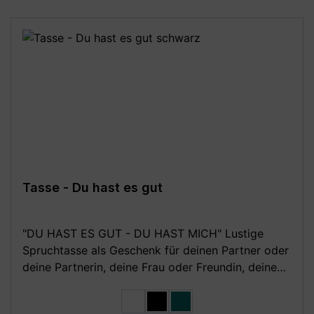
für Linkshänder und Rechtshänder -
Mikrowellengeeignet und Spülmaschinenfest (bis
zu 3000 Spülgänge) - MADE IN GERMANY - Mit
Liebe in Deutschland gestaltet und in Handarbeit
bedruckt **Aufgrund von Monitoreinstellungen
sind geringe Farbabweichungen vom dargestellten
Artikelbild möglich!**
Tasse - Du hast es gut
"DU HAST ES GUT - DU HAST MICH" Lustige
Spruchtasse als Geschenk für deinen Partner oder
deine Partnerin, deine Frau oder Freundin, deinen
Mann oder Freund. Die Kaffeetasse ist witzig,
auswählen
Farbe
gleichzeitig zeigst du deinem Partner, dass du ihn
weiß
schwarz
petrol