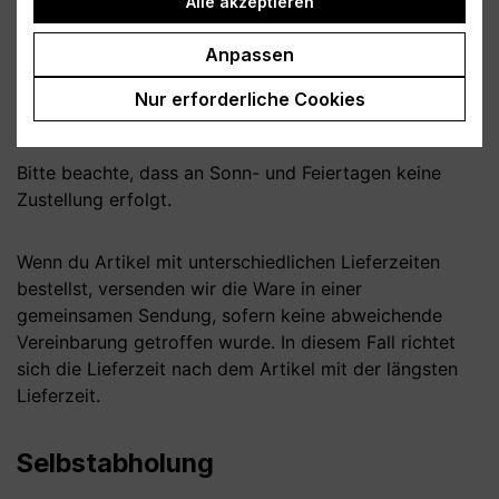
Alle akzeptieren
Bei Lieferungen ins Ausland beträgt die Lieferzeit in
Anpassen
der Regel
6 bis 10 Werktage
nach Vertragsschluss.
Wenn du per Vorkasse zahlst, beginnt die Lieferfrist
Nur erforderliche Cookies
nach dem Zeitpunkt deiner Zahlungsanweisung.
Bitte beachte, dass an Sonn- und Feiertagen keine
Zustellung erfolgt.
Wenn du Artikel mit unterschiedlichen Lieferzeiten
bestellst, versenden wir die Ware in einer
gemeinsamen Sendung, sofern keine abweichende
Vereinbarung getroffen wurde. In diesem Fall richtet
sich die Lieferzeit nach dem Artikel mit der längsten
Lieferzeit.
Selbstabholung