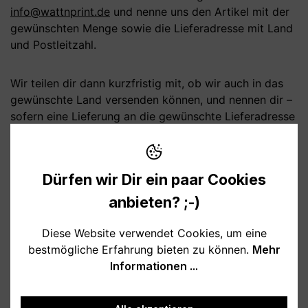
info@wattnprint.de
und nenne uns den Artikel mit der
gewünschten Menge sowie die Lieferadresse mit Land
und Postleitzahl.
Wir teilen dir dann kurzfristig mit, ob wir auch in das
gewünschte Land versenden können, und nennen dir –
sofern eine Lieferung an die gewünschte Lieferadresse
möglich ist – die Versandkosten, da wir die
Versandmöglichkeit und die Kosten vorab bei unserem
Versandpartner erfragen müssen.
Dürfen wir Dir ein paar Cookies
anbieten? ;-)
Lieferfristen
Diese Website verwendet Cookies, um eine
Sofern im jeweiligen Angebot keine andere Frist
bestmögliche Erfahrung bieten zu können.
Mehr
angegeben ist, erfolgt die Lieferung der Ware
Informationen ...
innerhalb Deutschlands in der Regel innerhalb von
1 bis
3 Werktagen
nach Vertragsschluss.