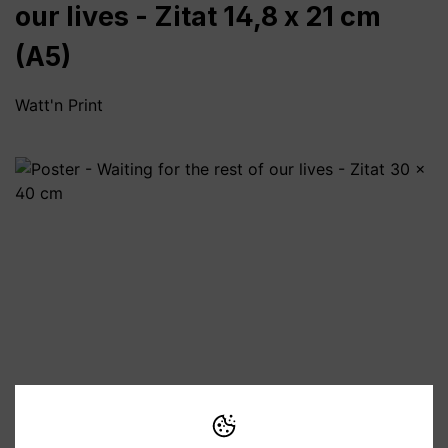
our lives - Zitat 14,8 x 21 cm
(A5)
Watt'n Print
Bildergalerie überspringen
6,90 €
Preise inkl. MwSt. zzgl. Versandkosten