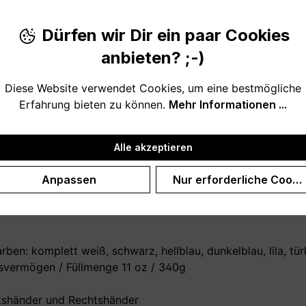
Dürfen wir Dir ein paar Cookies
anbieten? ;-)
Diese Website verwendet Cookies, um eine bestmögliche
Erfahrung bieten zu können.
Mehr Informationen ...
en mit Wunschbuchstabe und Wunschname. Einfach eigenen
es ist möglich!
Alle akzeptieren
inder, Freunde und Familie. Ob für Kollegin, Freundin, Mama
Anpassen
Nur erforderliche Cooki
e - als Set - gut. Ab jetzt gibt es keine Verwechslungsgef
en: komplett weiß, schwarz, hellblau, dunkelblau, lila, türk
vermögen / Füllmenge 11 oz / 340g
nkshänder und Rechtshänder