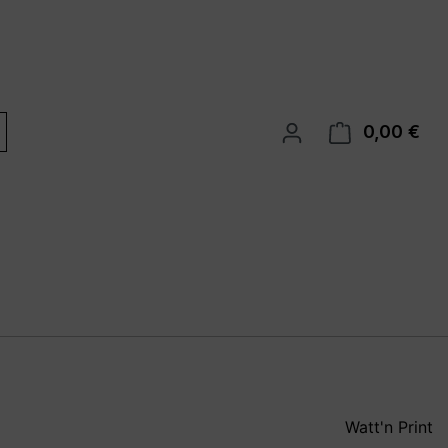
0,00 €
War
Watt'n Print