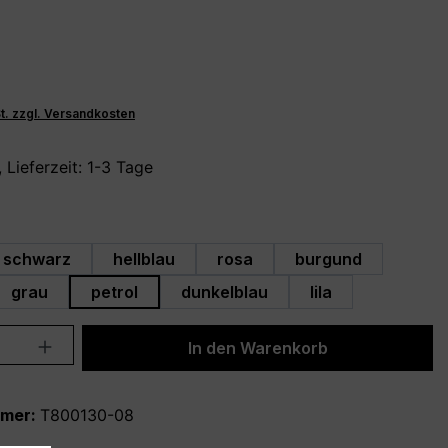
€
St. zzgl. Versandkosten
 Lieferzeit: 1-3 Tage
hlen
schwarz
hellblau
rosa
burgund
grau
petrol
dunkelblau
lila
Anzahl: Gib den gewünschten Wert ein 
In den Warenkorb
mmer:
T800130-08