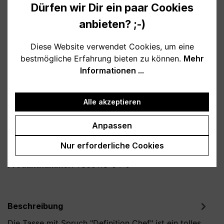
Dürfen wir Dir ein paar Cookies
auswählen
Farbe
anbieten? ;-)
weiß
schwarz
hellblau
rosa
Diese Website verwendet Cookies, um eine
burgund
türkis
grau
petrol
bestmögliche Erfahrung bieten zu können.
Mehr
dunkelblau
lila
Informationen ...
auswählen
Variante
Alle akzeptieren
personalisiert
ohne Personalisieung
Anpassen
Produkt Anzahl: Gib den gewünschten Wert
In den Warenkorb
Nur erforderliche Cookies
Produktnummer:
T800118-04-0
Beschreibung
Die Tasse mit Spruch "Definition Chef" ist ein tolles