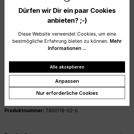
Verfügbar, Lieferzeit: 1-3 Tage
Dürfen wir Dir ein paar Cookies
auswählen
Farbe
anbieten? ;-)
weiß
schwarz
hellblau
rosa
Diese Website verwendet Cookies, um eine
burgund
türkis
grau
petrol
bestmögliche Erfahrung bieten zu können.
Mehr
Informationen ...
dunkelblau
lila
auswählen
Variante
Alle akzeptieren
personalisiert
ohne Personalisieung
Anpassen
Produkt Anzahl: Gib den gewünschten Wert
In den Warenkorb
Nur erforderliche Cookies
Produktnummer:
T800118-02-0