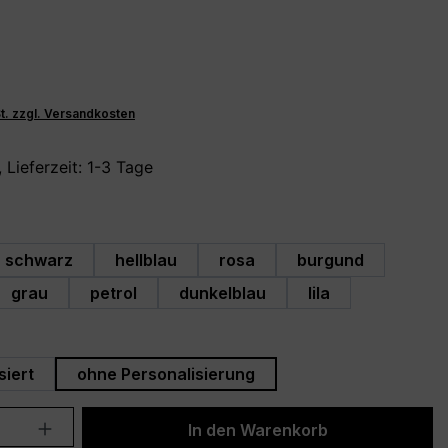
St. zzgl. Versandkosten
 Lieferzeit: 1-3 Tage
hlen
schwarz
hellblau
rosa
burgund
grau
petrol
dunkelblau
lila
swählen
siert
ohne Personalisierung
Anzahl: Gib den gewünschten Wert ein 
In den Warenkorb