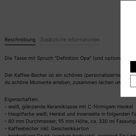
Beschreibung
Zusätzliche Informationen
Die Tasse mit Spruch "Definition Opa" (und optional mit 
Der Kaffee-Becher ist ein schönes (personalisiertes) G
du schöne Momente erleben, zusammen lachen und noch v
Eigenschaften:
- weiß, glänzende Keramiktasse mit C-förmigem Henkel
- Hauptfarbe weiß; Henkel und Innenseite in folgenden Far
- 80 mm Durchmesser, 95 mm Höhe, ca. 330 ml Fassungs
- Kaffeebecher inkl. Geschenkkarton
- beidseitiger Druck (rundum bedruckt), geeignet für Li