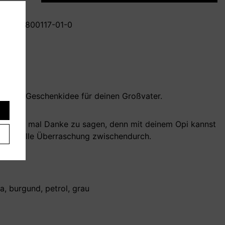
mmer:
T800117-01-0
efallene Geschenkidee für deinen Großvater.
 einfach mal Danke zu sagen, denn mit deinem Opi kannst
es
eine tolle Überraschung zwischendurch.
a, burgund, petrol, grau