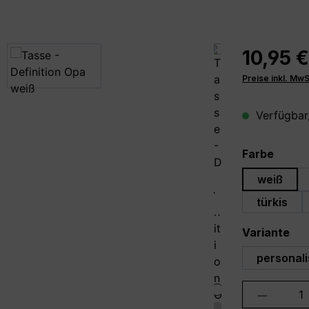
10,95 €
Preise inkl. Mw
Verfügbar,
auswä
Farbe
weiß
türkis
au
Variante
personali
Produkt 