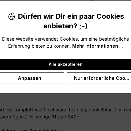
Produktnu
Dürfen wir Dir ein paar Cookies
anbieten? ;-)
Diese Website verwendet Cookies, um eine bestmögliche
Erfahrung bieten zu können.
Mehr Informationen ...
Namen bzw. Personalisierung), ist eine liebevolle und ausg
Alle akzeptieren
eschenk zum Vatertag, Geburtstag, zu Weihnachten oder um
Anpassen
Nur erforderliche Cooki
iel von ihr lernen. Genieße jeden Moment. Übrigens auch 
ben: komplett weiß, schwarz, hellblau, dunkelblau, lila, ros
vermögen / Füllmenge 11 oz / 340g
nkshänder und Rechtshänder