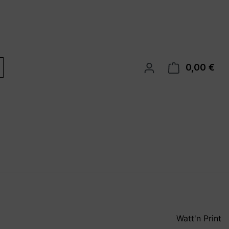
0,00 €
War
Watt'n Print