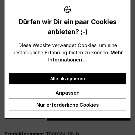
10,95 €
Preise inkl. MwSt. zzgl. Versandkosten
Dürfen wir Dir ein paar Cookies
Verfügbar, Lieferzeit: 1-3 Tage
anbieten? ;-)
auswählen
Farbe
Diese Website verwendet Cookies, um eine
bestmögliche Erfahrung bieten zu können.
Mehr
weiß
schwarz
hellblau
rosa
Informationen ...
burgund
türkis
grau
petrol
dunkelblau
lila
Alle akzeptieren
auswählen
Variante
Anpassen
personalisiert
ohne Personalisierung
Nur erforderliche Cookies
Produkt Anzahl: Gib den gewünschten Wert
In den Warenkorb
Produktnummer:
T800164-08-0