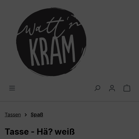
alt springen
War
Tassen
Spaß
Tasse - Hä? weiß