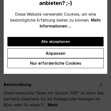
anbieten? ;-)
Verfügbar, Lieferzeit: 1-3 Tage
Diese Website verwendet Cookies, um eine
bestmögliche Erfahrung bieten zu können.
Mehr
auswählen
Farbe
Informationen ...
weiß
schwarz
Alle akzeptieren
Produkt Anzahl: Gib den gewünschten Wert
In den Warenkorb
Anpassen
Nur erforderliche Cookies
Produktnummer:
T800101-01
Beschreibung
Diese bedruckte Tasse mit Spruch "Hä?" ist doch das
perfekte Geschenk für die Kollegin/den Kollegen im
Büro oder für einen F…
Mehr