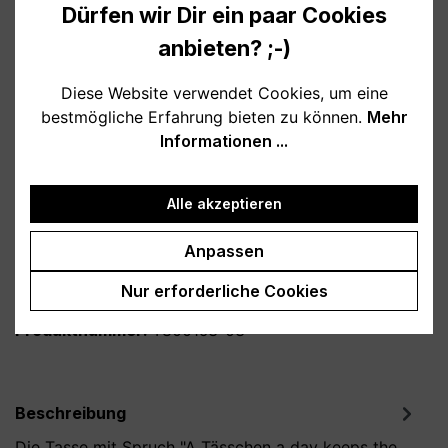
10,95 €
Dürfen wir Dir ein paar Cookies
Preise inkl. MwSt. zzgl. Versandkosten
anbieten? ;-)
Verfügbar, Lieferzeit: 1-3 Tage
Diese Website verwendet Cookies, um eine
bestmögliche Erfahrung bieten zu können.
Mehr
auswählen
Farbe
Informationen ...
weiß
schwarz
burgund
petrol
Alle akzeptieren
rosa
Anpassen
Produkt Anzahl: Gib den gewünschten Wert
In den Warenkorb
Nur erforderliche Cookies
Produktnummer:
T800163-03
Beschreibung
Die Tasse mit Spruch "A Tässchen a day keeps the