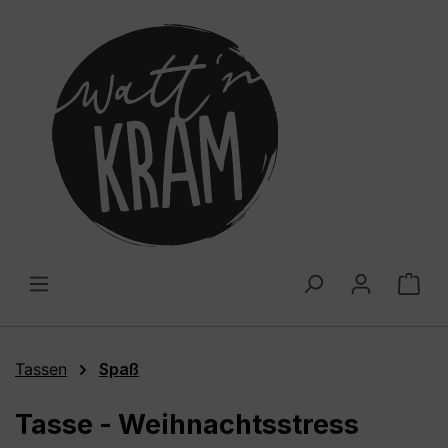
alt springen
War
Tassen
Spaß
Tasse - Weihnachtsstress