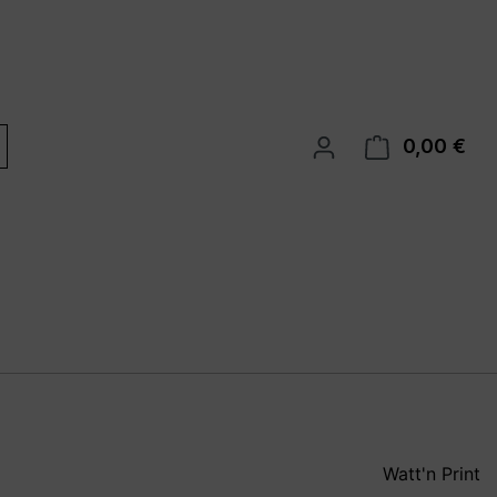
0,00 €
War
Watt'n Print