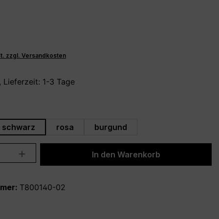
St. zzgl. Versandkosten
 Lieferzeit: 1-3 Tage
hlen
schwarz
rosa
burgund
Anzahl: Gib den gewünschten Wert ein 
In den Warenkorb
mmer:
T800140-02