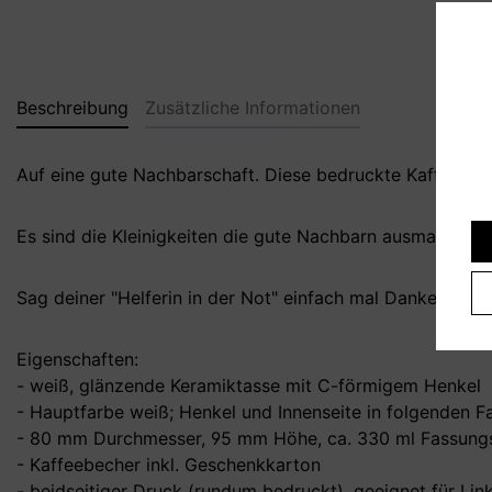
Beschreibung
Zusätzliche Informationen
Auf eine gute Nachbarschaft. Diese bedruckte Kaffeetass
Es sind die Kleinigkeiten die gute Nachbarn ausmachen, 
Sag deiner "Helferin in der Not" einfach mal Danke mit
Eigenschaften:
- weiß, glänzende Keramiktasse mit C-förmigem Henkel
- Hauptfarbe weiß; Henkel und Innenseite in folgenden F
- 80 mm Durchmesser, 95 mm Höhe, ca. 330 ml Fassungs
- Kaffeebecher inkl. Geschenkkarton
- beidseitiger Druck (rundum bedruckt), geeignet für Li