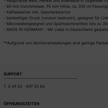
- Hauptfarbe weiß; Henkel und Innenseite in folgenden Fa
- 80 mm Durchmesser, 95 mm Höhe, ca. 330 ml Fassungs
- Kaffeebecher inkl. Geschenkkarton
- beidseitiger Druck (rundum bedruckt), geeignet für Li
- Mikrowellengeeignet und Spülmaschinenfest (bis zu 3
- MADE IN GERMANY - Mit Liebe in Deutschland gestalte
**Aufgrund von Monitoreinstellungen sind geringe Farba
SUPPORT
T. 0 49 52 - 897 25 84
ÖFFNUNGSZEITEN