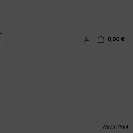
0,00 €
War
Watt'n Print