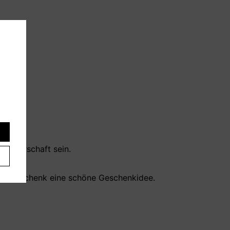
Nachbarschaft sein.
es
chtsgeschenk eine schöne Geschenkidee.