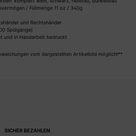
rben: komplett weiß, schwarz, hellblau, dunkelblau
vermögen / Füllmenge 11 oz / 340g
nkshänder und Rechtshänder
000 Spülgänge)
t und in Handarbeit bedruckt
bweichungen vom dargestellten Artikelbild möglich!**
SICHER BEZAHLEN