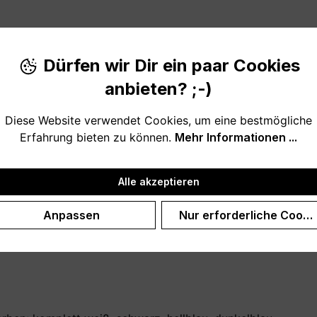
Dürfen wir Dir ein paar Cookies
anbieten? ;-)
Diese Website verwendet Cookies, um eine bestmögliche
Erfahrung bieten zu können.
Mehr Informationen ...
önes Geschenk für deinen Nachbarn.
Alle akzeptieren
akete an oder leiht dir Mehl und Eier? So sollte eine gute 
Anpassen
Nur erforderliche Cooki
diesem Kaffeebecher, auch zum Geburtstag oder als Weihna