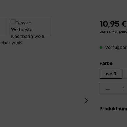
10,95 €
Preise inkl. Mw
Verfügbar,
auswä
Farbe
weiß
Produkt 
Produktnu