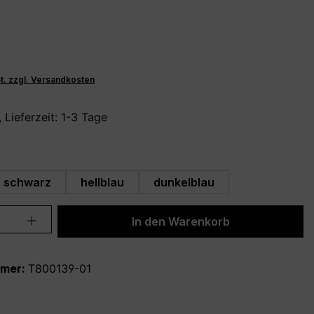
St. zzgl. Versandkosten
 Lieferzeit: 1-3 Tage
hlen
schwarz
hellblau
dunkelblau
Anzahl: Gib den gewünschten Wert ein 
In den Warenkorb
mmer:
T800139-01