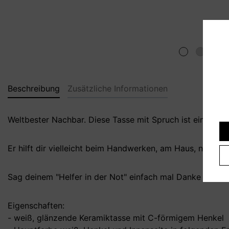
Beschreibung
Zusätzliche Informationen
Weltbester Nachbar. Diese Tasse mit Spruch ist ein sch
Er hilft dir vielleicht beim Handwerken, am Haus, nimmt P
Sag deinem "Helfer in der Not" einfach mal Danke mit 
Eigenschaften:
- weiß, glänzende Keramiktasse mit C-förmigem Henkel