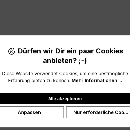
Dürfen wir Dir ein paar Cookies
anbieten? ;-)
iebevolle und ausgefallene Geschenkidee.
Diese Website verwendet Cookies, um eine bestmögliche
mmen lachen und noch viel von ihm lernen. Der Kunstdruck
Erfahrung bieten zu können.
Mehr Informationen ...
Alle akzeptieren
Anpassen
Nur erforderliche Cooki