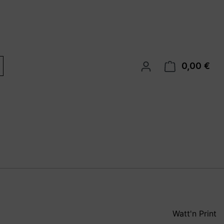
0,00 €
War
Watt'n Print