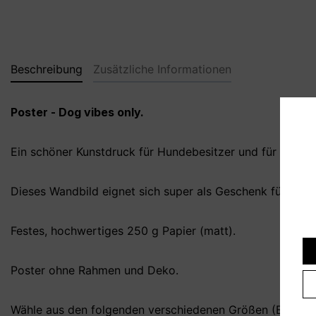
Beschreibung
Zusätzliche Informationen
Poster - Dog vibes only.
Ein schöner Kunstdruck für Hundebesitzer und für alle, d
Dieses Wandbild eignet sich super als Geschenk für die
Festes, hochwertiges 250 g Papier (matt).
Poster ohne Rahmen und Deko.
Wähle aus den folgenden verschiedenen Größen (B x H):