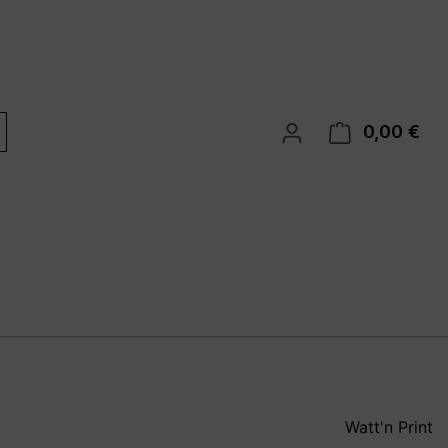
0,00 €
War
Watt'n Print