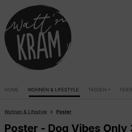
springen
Zur Hauptnavigation springen
HOME
WOHNEN & LIFESTYLE
TASSEN
FEIE
Wohnen & Lifestyle
Poster
Poster - Dog Vibes Only