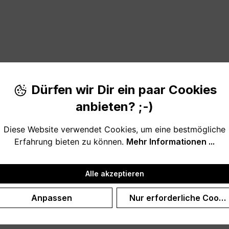
Dürfen wir Dir ein paar Cookies
anbieten? ;-)
der. Lustiges Poster mit einer Umschreibung für die Toile
Diese Website verwendet Cookies, um eine bestmögliche
eko. Bringe deine Gäste zum Schmunzeln mit diesem Kunstd
Erfahrung bieten zu können.
Mehr Informationen ...
Alle akzeptieren
Anpassen
Nur erforderliche Cooki