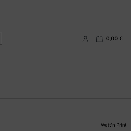
0,00 €
War
Watt'n Print