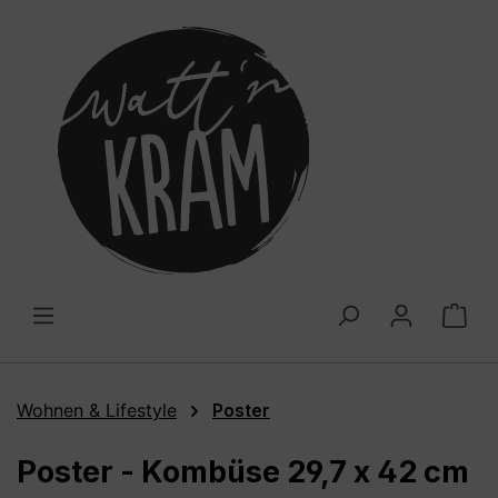
alt springen
War
Wohnen & Lifestyle
Poster
Poster - Kombüse 29,7 x 42 cm