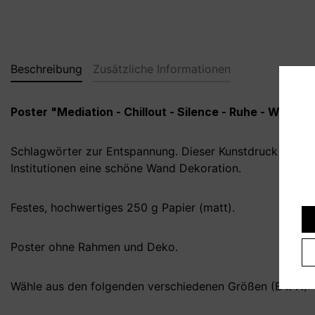
Beschreibung
Zusätzliche Informationen
Poster "Mediation - Chillout - Silence - Ruhe - Wellne
Schlagwörter zur Entspannung. Dieser Kunstdruck ist so
Institutionen eine schöne Wand Dekoration.
Festes, hochwertiges 250 g Papier (matt).
Poster ohne Rahmen und Deko.
Wähle aus den folgenden verschiedenen Größen (B x H):