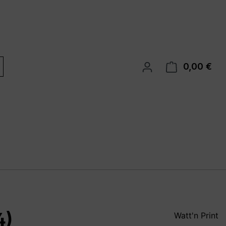
0,00 €
War
4)
Watt'n Print