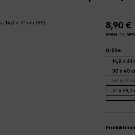
8,90 €
Preise inkl. Mw
ausw
Größe
14,8 x 21
30 x 40 
50 x 70 c
(D
21 x 29,7
Produkt 
Produktnu