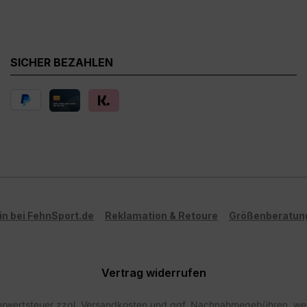
SICHER BEZAHLEN
in bei FehnSport.de
Reklamation & Retoure
Größenberatun
Vertrag widerrufen
ehrwertsteuer zzgl.
Versandkosten
und ggf. Nachnahmegebühren, wen