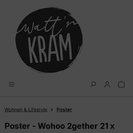
alt springen
War
Wohnen & Lifestyle
Poster
Poster - Wohoo 2gether 21 x