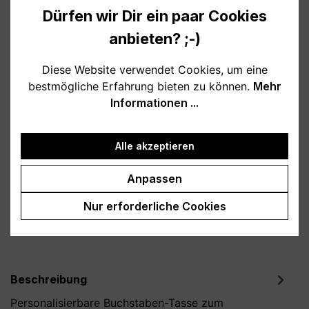
Dürfen wir Dir ein paar Cookies
Verfügbar, Lieferzeit: 1-3 Tage
anbieten? ;-)
auswählen
Farbe
Diese Website verwendet Cookies, um eine
bestmögliche Erfahrung bieten zu können.
Mehr
weiß
schwarz
hellblau
rosa
Informationen ...
burgund
türkis
grau
petrol
dunkelblau
lila
Alle akzeptieren
Produkt Anzahl: Gib den gewünschten Wert
In den Warenkorb
Anpassen
Nur erforderliche Cookies
Produktnummer:
T800130-10
Beschreibung
Personalisierbare Buchstaben-Tasse zum