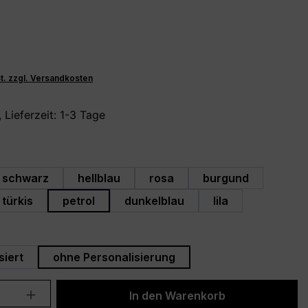
St. zzgl. Versandkosten
 Lieferzeit: 1-3 Tage
hlen
schwarz
hellblau
rosa
burgund
türkis
petrol
dunkelblau
lila
swählen
siert
ohne Personalisierung
Anzahl: Gib den gewünschten Wert ein 
In den Warenkorb