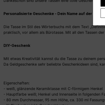
Dankeschön sind unsere Tassen eine tolle Geschenkidee.
Personalisierte Geschenke - Dein Name auf der Tasse
Die Tasse im Stil des Wörterbuchs mit dem Text „Definiti
praktisch, vor allem als Bürotasse. Mit all den Tassen de
DIY-Geschenk
Mit etwas Kreativität kannst du die Tasse zu deinem pers
Da Geldgeschenke sehr beliebte Geschenkideen sind, kan
Eigenschaften:
- weiß, glänzende Keramiktasse mit C-förmigem Henkel
- Hauptfarbe weiß; Henkel und Innenseite in folgenden Farb
- 80 mm Durchmesser, 95 mm Höhe, ca. 330 ml Fassungs