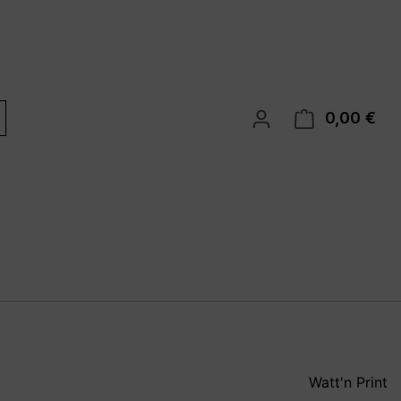
0,00 €
War
Watt'n Print