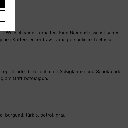
es
 mit Wunschname - erhalten. Eine Namenstasse ist super
eigenen Kaffeebecher bzw. seine persönliche Teetasse.
feepott oder befülle ihn mit Süßigkeiten und Schokolade.
 am Griff befestigen.
, burgund, türkis, petrol, grau