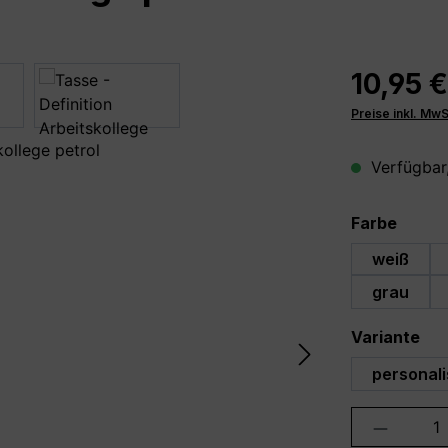
10,95 €
Preise inkl. Mw
Verfügbar,
auswä
Farbe
weiß
grau
au
Variante
personali
Produkt 