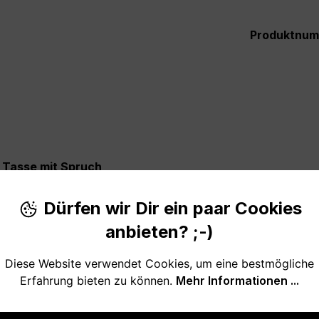
Produktnu
e Tasse mit Spruch
Dürfen wir Dir ein paar Cookies
geschenk für deinen Arbeitskollegen? Oder möchtest du e
 Aufmerksamkeit - für deinen Lieblingskollegen gefunden.
anbieten? ;-)
Diese Website verwendet Cookies, um eine bestmögliche
Erfahrung bieten zu können.
Mehr Informationen ...
hten ist dieses Mitbringsel zum Verschenken geeignet. Au