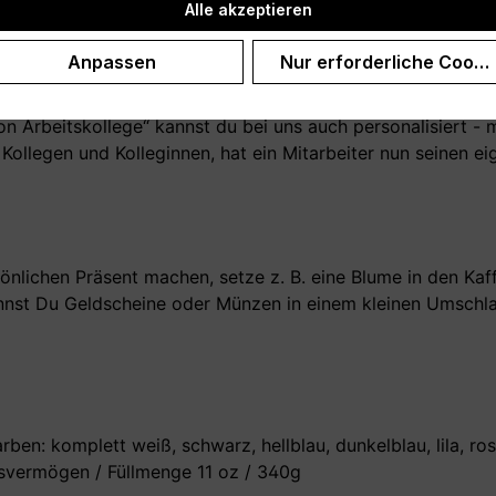
Alle akzeptieren
Anpassen
Nur erforderliche Cooki
on Arbeitskollege“ kannst du bei uns auch personalisiert -
r Kollegen und Kolleginnen, hat ein Mitarbeiter nun seinen 
önlichen Präsent machen, setze z. B. eine Blume in den Kaf
nst Du Geldscheine oder Münzen in einem kleinen Umschlag
en: komplett weiß, schwarz, hellblau, dunkelblau, lila, rosa
vermögen / Füllmenge 11 oz / 340g