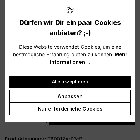
12,95 €
Preise inkl. MwSt. zzgl. Versandkosten
Dürfen wir Dir ein paar Cookies
Verfügbar, Lieferzeit: 1-3 Tage
anbieten? ;-)
auswählen
Farbe
Diese Website verwendet Cookies, um eine
bestmögliche Erfahrung bieten zu können.
Mehr
weiß
schwarz
hellblau
rosa
Informationen ...
burgund
türkis
grau
petrol
dunkelblau
lila
Alle akzeptieren
auswählen
Variante
Anpassen
personalisiert
ohne Personalisierung
Nur erforderliche Cookies
Produkt Anzahl: Gib den gewünschten Wert
In den Warenkorb
Produktnummer:
T800124-03-P