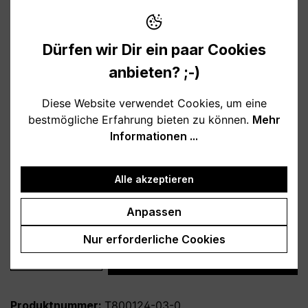
10,95 €
Preise inkl. MwSt. zzgl. Versandkosten
Dürfen wir Dir ein paar Cookies
Verfügbar, Lieferzeit: 1-3 Tage
anbieten? ;-)
auswählen
Farbe
Diese Website verwendet Cookies, um eine
bestmögliche Erfahrung bieten zu können.
Mehr
weiß
schwarz
hellblau
rosa
Informationen ...
burgund
türkis
grau
petrol
dunkelblau
lila
Alle akzeptieren
auswählen
Variante
Anpassen
personalisiert
ohne Personalisierung
Nur erforderliche Cookies
Produkt Anzahl: Gib den gewünschten Wert
In den Warenkorb
Produktnummer:
T800124-03-0