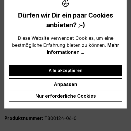
Verfügbar, Lieferzeit: 1-3 Tage
Dürfen wir Dir ein paar Cookies
anbieten? ;-)
auswählen
Farbe
Diese Website verwendet Cookies, um eine
weiß
schwarz
hellblau
rosa
bestmögliche Erfahrung bieten zu können.
Mehr
burgund
türkis
grau
petrol
Informationen ...
dunkelblau
lila
Alle akzeptieren
auswählen
Variante
personalisiert
ohne Personalisierung
Anpassen
Produkt Anzahl: Gib den gewünschten Wert
Nur erforderliche Cookies
In den Warenkorb
Produktnummer:
T800124-06-0