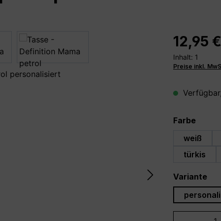
12,95 
Inhalt:
1
Preise inkl. Mw
Verfügbar,
auswä
Farbe
weiß
türkis
au
Variante
personali
Produkt 