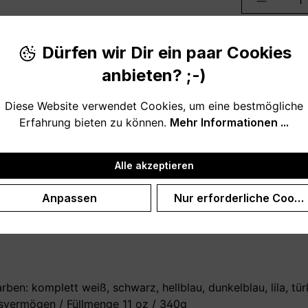
Produktnu
Dürfen wir Dir ein paar Cookies
anbieten? ;-)
Diese Website verwendet Cookies, um eine bestmögliche
Erfahrung bieten zu können.
Mehr Informationen ...
ch. Die Kaffeetasse ist eine liebevolle und ausgefallene 
Alle akzeptieren
Wunschtext erhalten.
Anpassen
Nur erforderliche Cooki
für deine Mutter zum Muttertag, zum Geburtstag, zu Weihna
en: komplett weiß, schwarz, hellblau, dunkelblau, lila, türk
vermögen / Füllmenge 11 oz / 340g