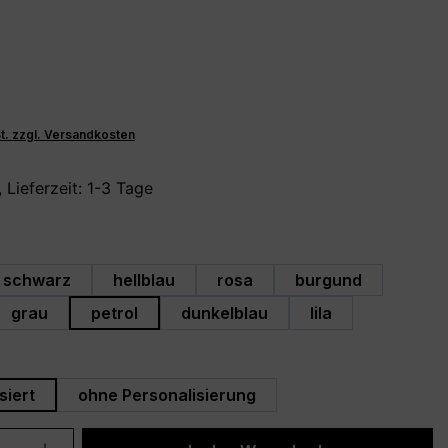
€
St. zzgl. Versandkosten
 Lieferzeit: 1-3 Tage
hlen
schwarz
hellblau
rosa
burgund
grau
petrol
dunkelblau
lila
swählen
siert
ohne Personalisierung
Anzahl: Gib den gewünschten Wert ein 