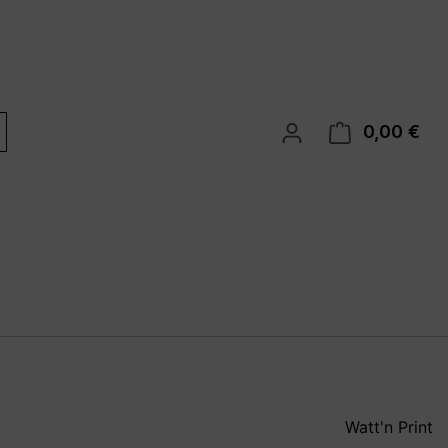
0,00 €
War
Watt'n Print