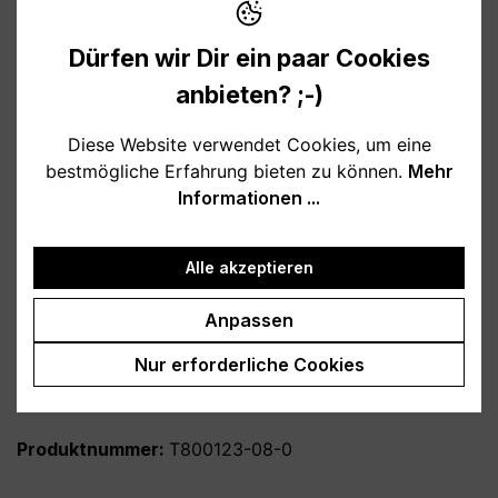
Verfügbar, Lieferzeit: 1-3 Tage
Dürfen wir Dir ein paar Cookies
anbieten? ;-)
auswählen
Farbe
Diese Website verwendet Cookies, um eine
weiß
schwarz
hellblau
rosa
bestmögliche Erfahrung bieten zu können.
Mehr
burgund
türkis
grau
petrol
Informationen ...
dunkelblau
lila
Alle akzeptieren
auswählen
Variante
personalisiert
ohne Personalisierung
Anpassen
Produkt Anzahl: Gib den gewünschten Wert
Nur erforderliche Cookies
In den Warenkorb
Produktnummer:
T800123-08-0