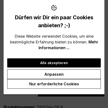
12,95 €
Preise inkl. MwSt. zzgl. Versandkosten
Dürfen wir Dir ein paar Cookies
Verfügbar, Lieferzeit: 1-3 Tage
anbieten? ;-)
auswählen
Farbe
Diese Website verwendet Cookies, um eine
bestmögliche Erfahrung bieten zu können.
Mehr
weiß
schwarz
hellblau
rosa
Informationen ...
burgund
türkis
grau
petrol
dunkelblau
lila
Alle akzeptieren
auswählen
Variante
Anpassen
personalisiert
ohne Personalisierung
Nur erforderliche Cookies
Produkt Anzahl: Gib den gewünschten Wert
In den Warenkorb
Produktnummer:
T800164-08-P