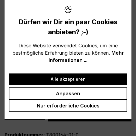
10,95 €
Preise inkl. MwSt. zzgl. Versandkosten
Dürfen wir Dir ein paar Cookies
Verfügbar, Lieferzeit: 1-3 Tage
anbieten? ;-)
auswählen
Farbe
Diese Website verwendet Cookies, um eine
bestmögliche Erfahrung bieten zu können.
Mehr
weiß
schwarz
hellblau
rosa
Informationen ...
burgund
türkis
grau
petrol
dunkelblau
lila
Alle akzeptieren
auswählen
Variante
Anpassen
personalisiert
ohne Personalisierung
Nur erforderliche Cookies
Produkt Anzahl: Gib den gewünschten Wert
In den Warenkorb
Produktnummer:
T800164-01-0