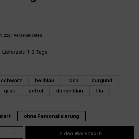
St. zzgl. Versandkosten
 Lieferzeit: 1-3 Tage
hlen
schwarz
hellblau
rosa
burgund
grau
petrol
dunkelblau
lila
swählen
siert
ohne Personalisierung
Anzahl: Gib den gewünschten Wert ein 
In den Warenkorb