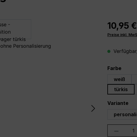
10,95 €
Preise inkl. Mw
Verfügbar,
auswä
Farbe
weiß
türkis
au
Variante
personali
Produkt 