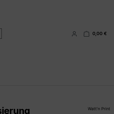
0,00 €
War
sierung
Watt'n Print