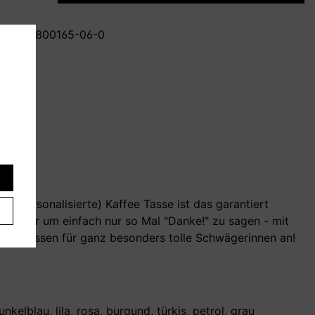
mmer:
T800165-06-0
 personalisierte) Kaffee Tasse ist das garantiert
es
s oder um einfach nur so Mal "Danke!" zu sagen - mit
auch Tassen für ganz besonders tolle Schwägerinnen an!
kelblau, lila, rosa, burgund, türkis, petrol, grau