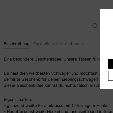
Beschreibung
Zusätzliche Informationen
Eine besondere Geschenkidee: Unsere Tassen für deinen
Du hast dien weltbesten Schwager und möchtest dich daf
perfekte Geschenk für deinen Lieblingsschwager! Ob als
dieser Geschenkidee kannst du nichts falsch machen! Du
Eigenschaften:
- glänzend weiße Keramiktasse mit C-förmigem Henkel
- Hauptfarbe ist weiß; Henkel und Innenseite sind in folge