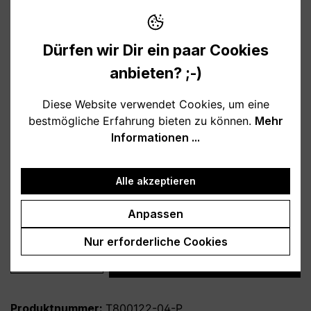
12,95 €
Preise inkl. MwSt. zzgl. Versandkosten
Dürfen wir Dir ein paar Cookies
Verfügbar, Lieferzeit: 1-3 Tage
anbieten? ;-)
auswählen
Farbe
Diese Website verwendet Cookies, um eine
bestmögliche Erfahrung bieten zu können.
Mehr
weiß
schwarz
hellblau
rosa
Informationen ...
burgund
türkis
grau
petrol
dunkelblau
lila
Alle akzeptieren
auswählen
Variante
Anpassen
personalisiert
ohne Personalisierung
Nur erforderliche Cookies
Produkt Anzahl: Gib den gewünschten Wert
In den Warenkorb
Produktnummer:
T800122-04-P