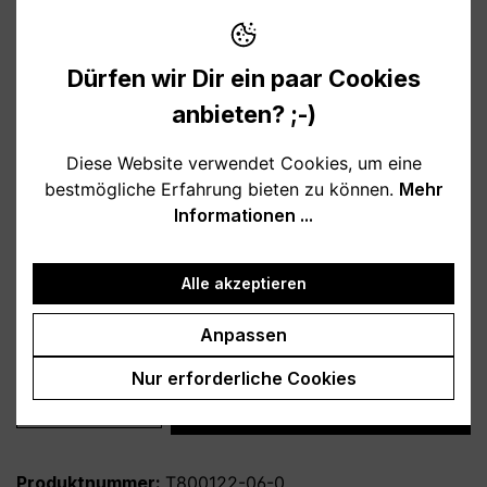
10,95 €
Preise inkl. MwSt. zzgl. Versandkosten
Dürfen wir Dir ein paar Cookies
Verfügbar, Lieferzeit: 1-3 Tage
anbieten? ;-)
auswählen
Farbe
Diese Website verwendet Cookies, um eine
bestmögliche Erfahrung bieten zu können.
Mehr
weiß
schwarz
hellblau
rosa
Informationen ...
burgund
türkis
grau
petrol
dunkelblau
lila
Alle akzeptieren
auswählen
Variante
Anpassen
personalisiert
ohne Personalisierung
Nur erforderliche Cookies
Produkt Anzahl: Gib den gewünschten Wert
In den Warenkorb
Produktnummer:
T800122-06-0