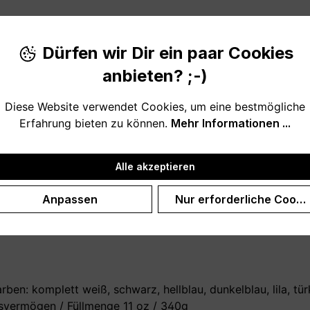
Produktnu
Dürfen wir Dir ein paar Cookies
anbieten? ;-)
Diese Website verwendet Cookies, um eine bestmögliche
Erfahrung bieten zu können.
Mehr Informationen ...
ional personalisiert mit eigenem Namen / Wunschnamen) ist
Alle akzeptieren
 zu sagen, als Geburtstagsgeschenk, zum Muttertag, zu We
Anpassen
Nur erforderliche Cooki
lten. Schlicht und auf den Punkt gebracht.
en: komplett weiß, schwarz, hellblau, dunkelblau, lila, türk
vermögen / Füllmenge 11 oz / 340g