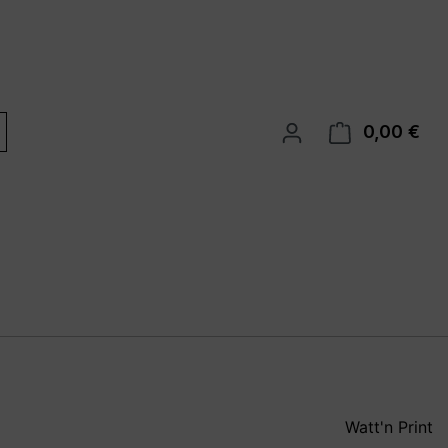
0,00 €
War
Watt'n Print