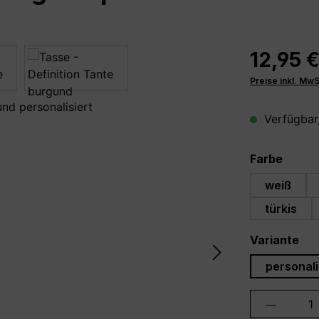
12,95 
Preise inkl. Mw
Verfügbar,
auswä
Farbe
weiß
türkis
au
Variante
personali
Produkt 