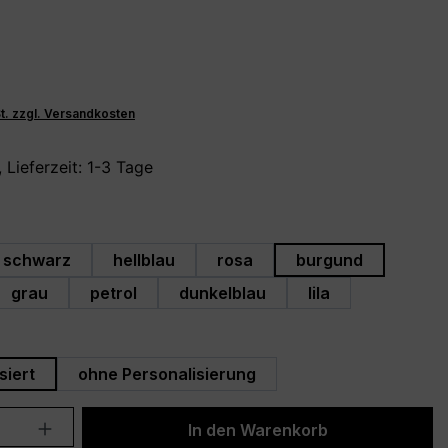
€
St. zzgl. Versandkosten
 Lieferzeit: 1-3 Tage
hlen
schwarz
hellblau
rosa
burgund
grau
petrol
dunkelblau
lila
swählen
siert
ohne Personalisierung
Anzahl: Gib den gewünschten Wert ein 
In den Warenkorb