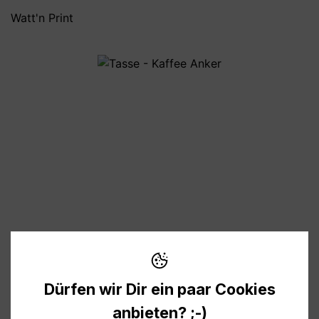
Watt'n Print
Bildergalerie überspringen
10,95 €
Preise inkl. MwSt. zzgl. Versandkosten
Dürfen wir Dir ein paar Cookies
Verfügbar, Lieferzeit: 1-3 Tage
anbieten? ;-)