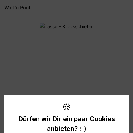
Watt'n Print
Bildergalerie überspringen
10,95 €
Inhalt:
1
Preise inkl. MwSt. zzgl. Versandkosten
Dürfen wir Dir ein paar Cookies
anbieten? ;-)
Verfügbar, Lieferzeit: 1-3 Tage