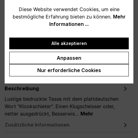
Diese Website verwendet Cookies, um eine
auswählen
Farbe
bestmögliche Erfahrung bieten zu können.
Mehr
Informationen ...
weiß
schwarz
Produkt Anzahl: Gib den gewünschten Wert
In den Warenkorb
Alle akzeptieren
Anpassen
Produktnummer:
T800109-02
Nur erforderliche Cookies
Beschreibung
Lustige bedruckte Tasse mit dem plattdeutschen
Wort "Klookschieter". Einen Klugscheisser oder,
netter ausgedrückt, Besserwis…
Mehr
Zusätzliche Informationen