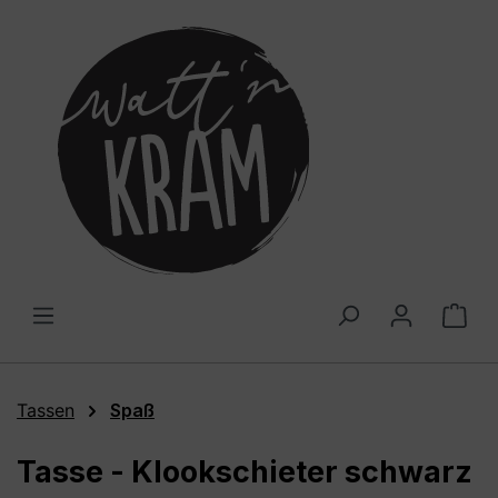
alt springen
War
Tassen
Spaß
Tasse - Klookschieter schwarz