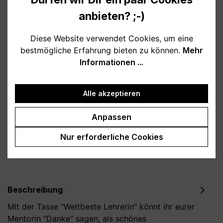
10,95 €
anbieten? ;-)
Preise inkl. MwSt. zzgl. Versandkosten
Diese Website verwendet Cookies, um eine
Verfügbar, Lieferzeit: 1-3 Tage
bestmögliche Erfahrung bieten zu können.
Mehr
Informationen ...
auswählen
Farbe
weiß
schwarz
rosa
lila
Alle akzeptieren
Produkt Anzahl: Gib den gewünschten Wert
In den Warenkorb
Anpassen
Nur erforderliche Cookies
Produktnummer:
T800143-01
Beschreibung
Mit der Tasse "Weltbeste Lehrerin" könnt ihr eurer
Mentorin "Danke" sagen, als schönes