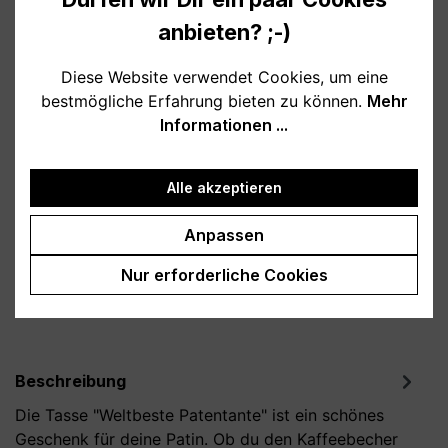
10,95 €
anbieten? ;-)
Preise inkl. MwSt. zzgl. Versandkosten
Diese Website verwendet Cookies, um eine
Verfügbar, Lieferzeit: 1-3 Tage
bestmögliche Erfahrung bieten zu können.
Mehr
Informationen ...
auswählen
Farbe
weiß
schwarz
rosa
lila
Alle akzeptieren
Produkt Anzahl: Gib den gewünschten Wert
In den Warenkorb
Anpassen
Nur erforderliche Cookies
Produktnummer:
T800146-03
Beschreibung
Die Tasse "Weltbeste Patentante" ist ein schönes
Geschenk für deine Patin. Ob du den Kaffeebecher