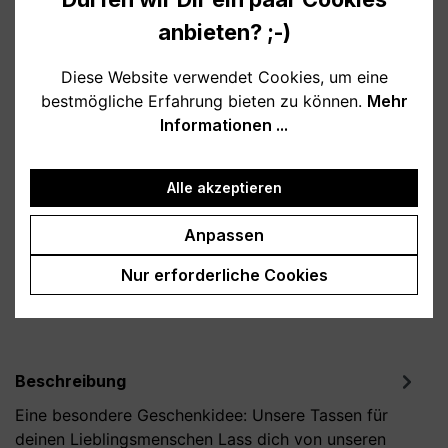
10,95 €
anbieten? ;-)
Preise inkl. MwSt. zzgl. Versandkosten
Diese Website verwendet Cookies, um eine
Verfügbar, Lieferzeit: 1-3 Tage
bestmögliche Erfahrung bieten zu können.
Mehr
Informationen ...
auswählen
Farbe
weiß
schwarz
grau
rosa
lila
Alle akzeptieren
Produkt Anzahl: Gib den gewünschten Wert
In den Warenkorb
Anpassen
Nur erforderliche Cookies
Produktnummer:
T800154-02
Beschreibung
Eine besondere Geschenkidee: Unsere Tassen für
deinen Lieblingsmenschen Lass dich von unseren