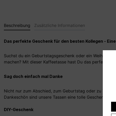
Beschreibung
Zusätzliche Informationen
Das perfekte Geschenk für den besten Kollegen - Ein
Suchst du ein Geburtstagsgeschenk oder ein Weihnachts
machen? Mit dieser Kaffeetasse hast Du das perfekte Ges
Sag doch einfach mal Danke
Nicht nur zum Abschied, zum Geburtstag oder zu Weihnac
Dankeschön sind unsere Tassen eine tolle Geschenkidee.
DIY-Geschenk