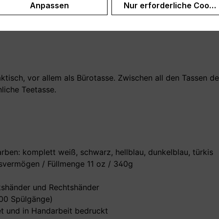
Anpassen
Nur erforderliche Cooki
önlichen Präsent machen, setze z. B. eine Blume in den Kaf
nst Du Geldscheine oder Münzen in einem kleinen Umschlag
ktisch, vor allem als Bürotasse. Zwischen all den Tassen de
liche Teetasse.
rben: komplett weiß, schwarz, hellblau, dunkelblau, türkis
vermögen / Füllmenge 11 oz / 340g
nkshänder und Rechtshänder
000 Spülgänge)
t und in Handarbeit bedruckt