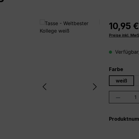
10,95 €
Preise inkl. Mw
Verfügbar,
auswä
Farbe
weiß
Produkt 
Produktnu