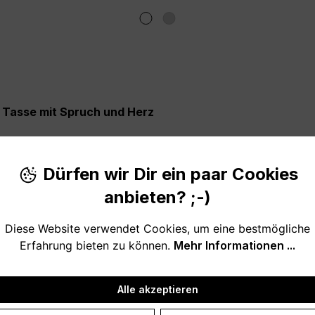
e Tasse mit Spruch und Herz
geschenk für den weltbesten Arbeitskollegen mit Herz? O
chenk - eine kleine Aufmerksamkeit - für deinen Lieblings
Dürfen wir Dir ein paar Cookies
anbieten? ;-)
Diese Website verwendet Cookies, um eine bestmögliche
Erfahrung bieten zu können.
Mehr Informationen ...
hten ist dieses Mitbringsel zum Verschenken geeignet. Au
Alle akzeptieren