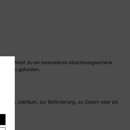
der möchtest du ein besonderes Abschiedsgeschenk
kollegen gefunden.
ch zum Jubiläum, zur Beförderung, zu Ostern oder als