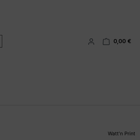
0,00 €
War
Watt'n Print