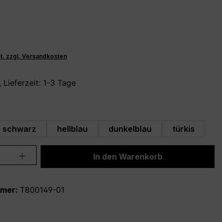
St. zzgl. Versandkosten
 Lieferzeit: 1-3 Tage
hlen
schwarz
hellblau
dunkelblau
türkis
Anzahl: Gib den gewünschten Wert ein 
In den Warenkorb
mmer:
T800149-01