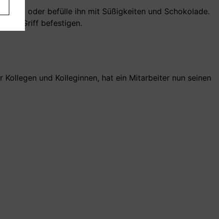
es
feepott oder befülle ihn mit Süßigkeiten und Schokolade.
 am Griff befestigen.
r Kollegen und Kolleginnen, hat ein Mitarbeiter nun seinen