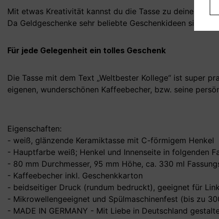
Mit etwas Kreativität kannst du die Tasse zu deinem pers
Da Geldgeschenke sehr beliebte Geschenkideen sind, kan
Für jede Gelegenheit ein tolles Geschenk
Die Tasse mit dem Text „Weltbester Kollege“ ist super pra
eigenen, wunderschönen Kaffeebecher, bzw. seine persön
Eigenschaften:
- weiß, glänzende Keramiktasse mit C-förmigem Henkel
- Hauptfarbe weiß; Henkel und Innenseite in folgenden Fa
- 80 mm Durchmesser, 95 mm Höhe, ca. 330 ml Fassungs
- Kaffeebecher inkl. Geschenkkarton
- beidseitiger Druck (rundum bedruckt), geeignet für Li
- Mikrowellengeeignet und Spülmaschinenfest (bis zu 3
- MADE IN GERMANY - Mit Liebe in Deutschland gestalte