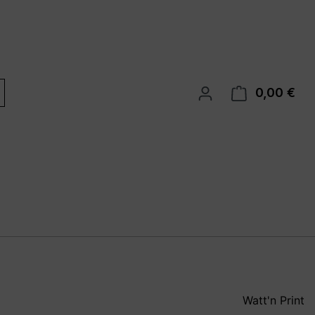
0,00 €
War
Watt'n Print