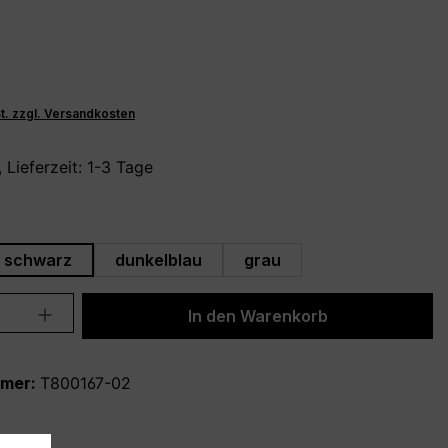
St. zzgl. Versandkosten
 Lieferzeit: 1-3 Tage
hlen
schwarz
dunkelblau
grau
Anzahl: Gib den gewünschten Wert ein 
In den Warenkorb
mmer:
T800167-02