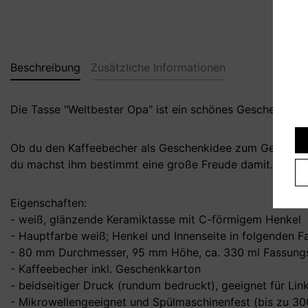
Beschreibung
Zusätzliche Informationen
Die Tasse "Weltbester Opa" ist ein schönes Geschenk für
Ob du den Kaffeebecher als Geschenkidee zum Geburtstag
du machst ihm bestimmt eine große Freude damit.
Eigenschaften:
- weiß, glänzende Keramiktasse mit C-förmigem Henkel
- Hauptfarbe weiß; Henkel und Innenseite in folgenden F
- 80 mm Durchmesser, 95 mm Höhe, ca. 330 ml Fassungs
- Kaffeebecher inkl. Geschenkkarton
- beidseitiger Druck (rundum bedruckt), geeignet für Li
- Mikrowellengeeignet und Spülmaschinenfest (bis zu 3