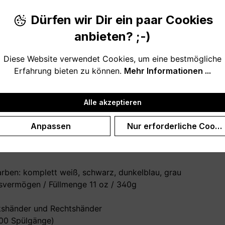
Dürfen wir Dir ein paar Cookies
anbieten? ;-)
Diese Website verwendet Cookies, um eine bestmögliche
Erfahrung bieten zu können.
Mehr Informationen ...
 deinen Großvater.
Alle akzeptieren
 nutzt oder ihr die Tasse zu einem anderen Anlass schenk
Anpassen
Nur erforderliche Cooki
arben: komplett weiß, schwarz, dunkelblau, grau
vermögen / Füllmenge 11 oz / 340g
nkshänder und Rechtshänder
000 Spülgänge)